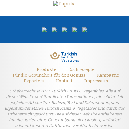
Paprika
Produkte
Kochrezepte
Für die Gesundheit, für den Genuss
Kampagne
Exporters
Kontakt
Impressum
Urheberrecht © 2021, Turkish Fruits & Vegetables. Alle auf
dieser Website veröffentlichten Informationen, einschließlich
jeglicher Art von Ton, Bildern, Text und Dokumenten, sind
Eigentum der Marke Turkish Fruits & Vegetables und durch das
Urheberrecht geschützt. Die auf dieser Website enthaltenen
Inhalte dürfen ohne Genehmigung nicht kopiert, verändert
oder auf anderen Plattformen veröffentlicht werden.