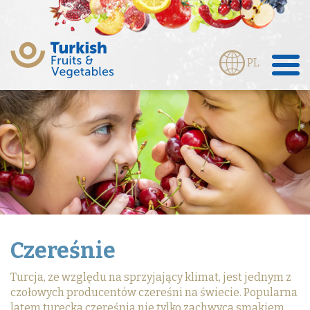
PL
Czereśnie
Turcja, ze względu na sprzyjający klimat, jest jednym z
czołowych producentów czereśni na świecie. Popularna
latem turecka czereśnia nie tylko zachwyca smakiem,