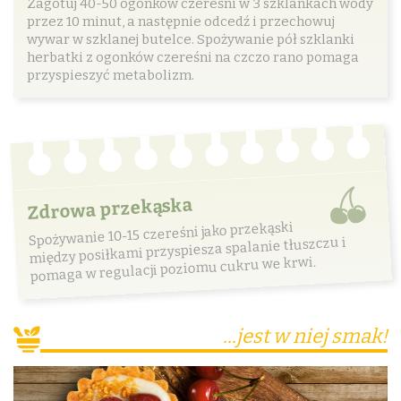
Zagotuj 40-50 ogonków czereśni w 3 szklankach wody
przez 10 minut, a następnie odcedź i przechowuj
wywar w szklanej butelce. Spożywanie pół szklanki
herbatki z ogonków czereśni na czczo rano pomaga
przyspieszyć metabolizm.
Zdrowa przekąska
Spożywanie 10-15 czereśni jako przekąski
między posiłkami przyspiesza spalanie tłuszczu i
pomaga w regulacji poziomu cukru we krwi.
...jest w niej smak!