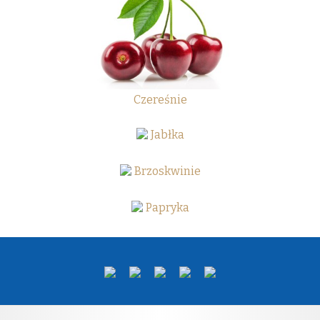
Czereśnie
Jabłka
Brzoskwinie
Papryka