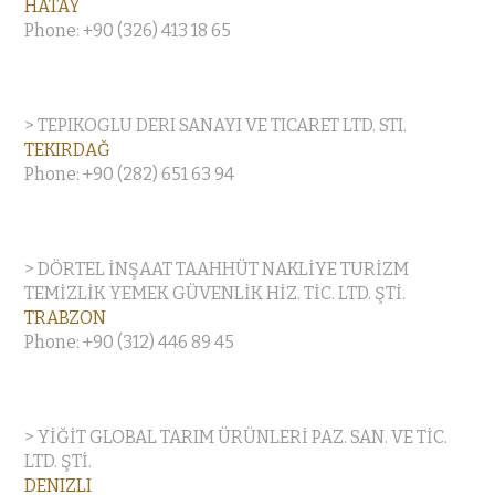
HATAY
Phone: +90 (326) 413 18 65
> TEPIKOGLU DERI SANAYI VE TICARET LTD. STI.
TEKIRDAĞ
Phone: +90 (282) 651 63 94
> DÖRTEL İNŞAAT TAAHHÜT NAKLİYE TURİZM
TEMİZLİK YEMEK GÜVENLİK HİZ. TİC. LTD. ŞTİ.
TRABZON
Phone: +90 (312) 446 89 45
> YİĞİT GLOBAL TARIM ÜRÜNLERİ PAZ. SAN. VE TİC.
LTD. ŞTİ.
DENIZLI