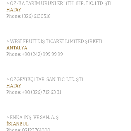
> ÖZ-KA TARIM ÜRÜNLERİ İTH. İHR. TİC. LTD. ŞTİ.
HATAY
Phone: (326) 6130516
> WEST FRUIT DIŞ TİCARET LİMİTED ŞİRKETİ
ANTALYA
Phone: +90 (242) 999 99 99
> ÖZGEYİKÇİ TAR. SAN. TİC. LTD. ŞTİ
HATAY
Phone: +90 (326) 712 63 31
> ENKA İNŞ. VE SAN. A. Ş
İSTANBUL
Phone: 02123761000