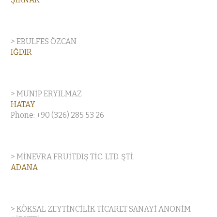
> EBULFES ÖZCAN
IĞDIR
> MUNİP ERYILMAZ
HATAY
Phone: +90 (326) 285 53 26
> MİNEVRA FRUİTDIŞ TİC. LTD. ŞTİ.
ADANA
> KÖKSAL ZEYTİNCİLİK TİCARET SANAYİ ANONİM