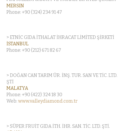
MERSIN
Phone: +90 (324) 234 91 47
> ETNİC GIDA İTHALAT İHRACAT LİMİTED ŞİRKETİ
İSTANBUL
Phone: +90 (212) 671 82 67
> DOĞAN CAN TARIM ÜR. İNŞ. TUR. SAN VE TİC. LTD.
ŞTİ
MALATYA
Phone: +90 (422) 324 18 30
Web:
www.valleydiamond.com.tr
> SÜPER FRUİT GIDA İTH. İHR. SAN. TİC. LTD. ŞTİ.