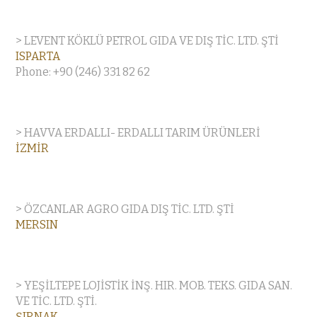
> LEVENT KÖKLÜ PETROL GIDA VE DIŞ TİC. LTD. ŞTİ
ISPARTA
Phone: +90 (246) 331 82 62
> HAVVA ERDALLI- ERDALLI TARIM ÜRÜNLERİ
İZMİR
> ÖZCANLAR AGRO GIDA DIŞ TİC. LTD. ŞTİ
MERSIN
> YEŞİLTEPE LOJİSTİK İNŞ. HIR. MOB. TEKS. GIDA SAN.
VE TİC. LTD. ŞTİ.
ŞIRNAK