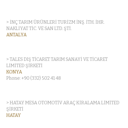
> İNÇ TARIM ÜRÜNLERİ TURİZM İNŞ. İTH. İHR.
NAKLİYAT TİC. VE SAN LTD. ŞTİ.
ANTALYA
> TALES DIŞ TİCARET TARIM SANAYİ VE TİCARET
LİMİTED ŞİRKETİ
KONYA
Phone: +90 (332) 502 41 48
> HATAY MESA OTOMOTİV ARAÇ KİRALAMA LİMİTED
ŞİRKETİ
HATAY