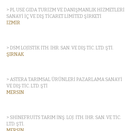
> PL USE GIDA TURİZM VE DANIŞMANLIK HİZMETLERİ
SANAYİ İÇ VE DIŞ TİCARET LİMİTED ŞİRKETİ
İZMİR
> DSM LOJİSTİK İTH. İHR. SAN. VE DIŞ TİC. LTD. ŞTİ.
ŞIRNAK
> ASTERA TARIMSAL ÜRÜNLERİ PAZARLAMA SANAYİ
VE DIŞ TİC. LTD. ŞTİ
MERSIN
> SHİNEFRUİTS TARIM İNŞ. LOJ. İTH. İHR. SAN. VE TİC.
LTD. ŞTİ.
MERSIN