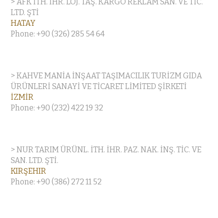
> AFK İTH. İHR. LOJ. TAŞ. KARGO REKLAM SAN. VE TİC.
LTD. ŞTİ
HATAY
Phone: +90 (326) 285 54 64
> KAHVE MANİA İNŞAAT TAŞIMACILIK TURİZM GIDA
ÜRÜNLERİ SANAYİ VE TİCARET LİMİTED ŞİRKETİ
İZMİR
Phone: +90 (232) 422 19 32
> NUR TARIM ÜRÜNL. İTH. İHR. PAZ. NAK. İNŞ. TİC. VE
SAN. LTD. ŞTİ.
KIRŞEHIR
Phone: +90 (386) 272 11 52