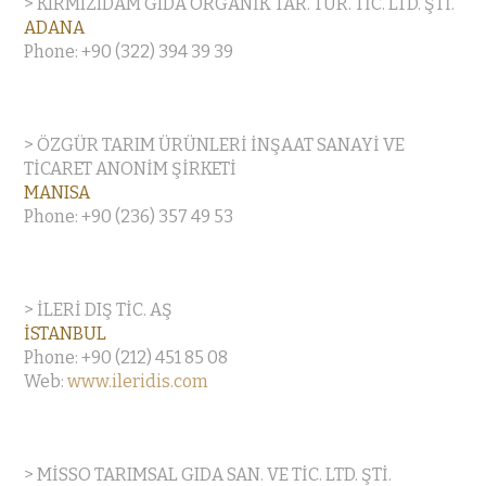
> KIRMIZIDAM GIDA ORGANİK TAR. TUR. TİC. LTD. ŞTİ.
ADANA
Phone: +90 (322) 394 39 39
> ÖZGÜR TARIM ÜRÜNLERİ İNŞAAT SANAYİ VE
TİCARET ANONİM ŞİRKETİ
MANISA
Phone: +90 (236) 357 49 53
> İLERİ DIŞ TİC. AŞ
İSTANBUL
Phone: +90 (212) 451 85 08
Web:
www.ileridis.com
> MİSSO TARIMSAL GIDA SAN. VE TİC. LTD. ŞTİ.