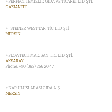
> PERFECT TEMİZLİK GIDA VE TİCARET LTD. ŞTİ.
GAZIANTEP
> J STEINER WEST TAR. TİC. LTD. ŞTİ
MERSIN
> FLOWTECH MAK. SAN. TİC. LTD. ŞTİ.
AKSARAY
Phone: +90 (382) 266 20 47
> NAR ULUSLARASI GIDA A. Ş.
MERSIN