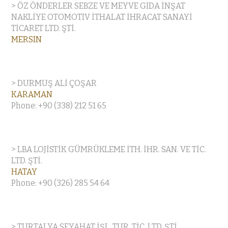
> ÖZ ÖNDERLER SEBZE VE MEYVE GIDA İNŞAT
NAKLİYE OTOMOTIV İTHALAT İHRACAT SANAYİ
TİCARET LTD. ŞTİ.
MERSIN
> DURMUŞ ALİ ÇOŞAR
KARAMAN
Phone: +90 (338) 212 51 65
> LBA LOJİSTİK GÜMRÜKLEME İTH. İHR. SAN. VE TİC.
LTD. ŞTİ.
HATAY
Phone: +90 (326) 285 54 64
> TURTALYA SEYAHAT İŞL. TUR. TİC. LTD. ŞTİ