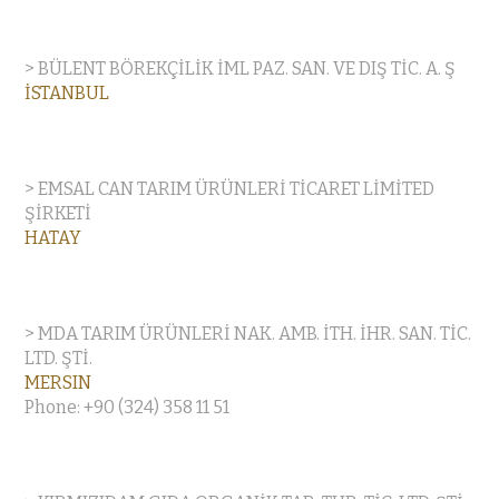
> BÜLENT BÖREKÇİLİK İML PAZ. SAN. VE DIŞ TİC. A. Ş
İSTANBUL
> EMSAL CAN TARIM ÜRÜNLERİ TİCARET LİMİTED
ŞİRKETİ
HATAY
> MDA TARIM ÜRÜNLERİ NAK. AMB. İTH. İHR. SAN. TİC.
LTD. ŞTİ.
MERSIN
Phone: +90 (324) 358 11 51